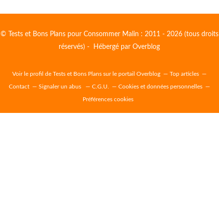
© Tests et Bons Plans pour Consommer Malin : 2011 - 2026 (tous droits
réservés) - Hébergé par
Overblog
Voir le profil de
Tests et Bons Plans
sur le portail Overblog
Top articles
Contact
Signaler un abus
C.G.U.
Cookies et données personnelles
Préférences cookies