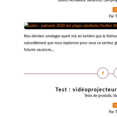
Loisirs
,
Actualités
,
Vacances
,
Campin
2
Par T
Nos derniers sondages ayant mis en lumière que la thémati
naturellement que nous explorons pour vous ce secteur gi
futures vacances....
Test : vidéoprojecte
Tests de produits
,
Va
1
Par T