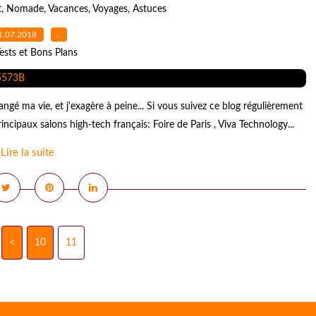
t
,
Nomade
,
Vacances
,
Voyages
,
Astuces
1.07.2018
…
ests et Bons Plans
angé ma vie, et j'exagère à peine... Si vous suivez ce blog régulièrement
ipaux salons high-tech français: Foire de Paris , Viva Technology...
Lire la suite
<
10
11