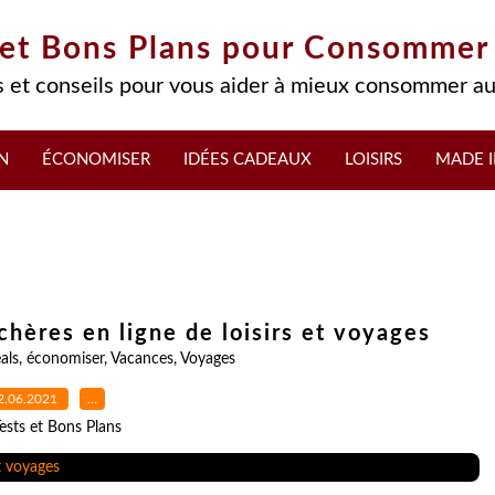
 et Bons Plans pour Consommer
 et conseils pour vous aider à mieux consommer au
N
ÉCONOMISER
IDÉES CADEAUX
LOISIRS
MADE I
chères en ligne de loisirs et voyages
als
,
économiser
,
Vacances
,
Voyages
2.06.2021
…
ests et Bons Plans