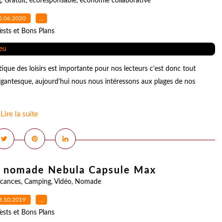
g
,
Gratuit
,
écoresponsable
,
économie collaborative
5.06.2020
…
ests et Bons Plans
que des loisirs est importante pour nos lecteurs c'est donc tout
gantesque, aujourd'hui nous nous intéressons aux plages de nos
Lire la suite
ur nomade Nebula Capsule Max
cances
,
Camping
,
Vidéo
,
Nomade
3.10.2019
…
ests et Bons Plans