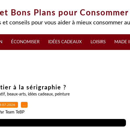
 et Bons Plans pour Consommer
 et conseils pour vous aider à mieux consommer au
N
ÉCONOMISER
IDÉES CADEAUX
LOISIRS
MADE I
ier à la sérigraphie ?
atif
,
beaux-arts
,
idées cadeaux
,
peinture
3.07.2026
…
Par Team TeBP