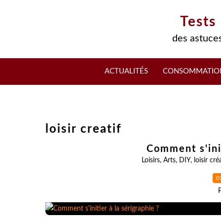
Tests
des astuces
ACTUALITÉS
CONSOMMATIO
loisir creatif
Comment s'init
Loisirs
,
Arts
,
DIY
,
loisir cré
0