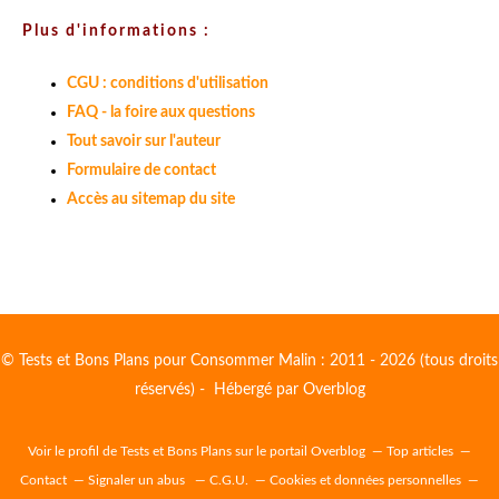
Plus d'informations :
CGU : conditions d'utilisation
FAQ - la foire aux questions
Tout savoir sur l'auteur
Formulaire de contact
Accès au sitemap du site
© Tests et Bons Plans pour Consommer Malin : 2011 - 2026 (tous droits
réservés) - Hébergé par
Overblog
Voir le profil de
Tests et Bons Plans
sur le portail Overblog
Top articles
Contact
Signaler un abus
C.G.U.
Cookies et données personnelles