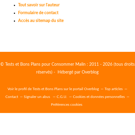
Tout savoir sur l'auteur
Formulaire de contact
Accès au sitemap du site
© Tests et Bons Plans pour Consommer Malin : 2011 - 2026 (tous droits
réservés) - Hébergé par
Overblog
Voir le profil de
Tests et Bons Plans
sur le portail Overblog
Top articles
Contact
Signaler un abus
C.G.U.
Cookies et données personnelles
Préférences cookies