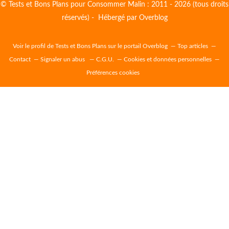
© Tests et Bons Plans pour Consommer Malin : 2011 - 2026 (tous droits
réservés) - Hébergé par
Overblog
Voir le profil de
Tests et Bons Plans
sur le portail Overblog
Top articles
Contact
Signaler un abus
C.G.U.
Cookies et données personnelles
Préférences cookies