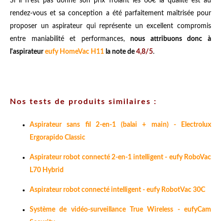
Si il n'est pas donné son prix frôlant les 60€ la qualité est au
rendez-vous et sa conception a été parfaitement maîtrisée pour
proposer un aspirateur qui représente un excellent compromis
entre maniabilité et performances,
nous attribuons donc à
l'aspirateur
eufy HomeVac H11
la note de
4,8/5
.
Nos tests de produits similaires :
Aspirateur sans fil 2-en-1 (balai + main) - Electrolux
Ergorapido Classic
Aspirateur robot connecté 2-en-1 intelligent - eufy RoboVac
L70 Hybrid
Aspirateur robot connecté intelligent - eufy RobotVac 30C
Système de vidéo-surveillance True Wireless - eufyCam