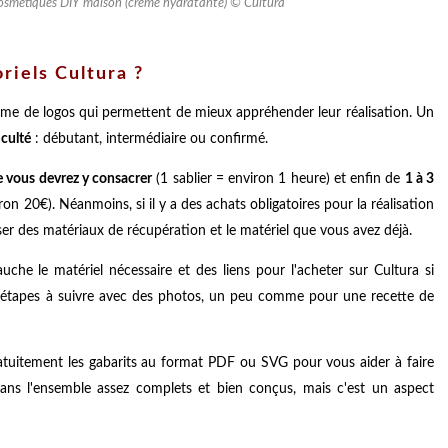
 cosmétiques DIY maison (crème hydratante) © Cultura
riels Cultura ?
orme de logos qui permettent de mieux appréhender leur réalisation. Un
iculté
: débutant, intermédiaire ou confirmé.
e vous devrez y consacrer
(1 sablier = environ 1 heure) et enfin de
1 à 3
iron 20€). Néanmoins, si il y a des achats obligatoires pour la réalisation
iser des matériaux de récupération et le matériel que vous avez déjà.
che le matériel nécessaire et des liens pour l'acheter sur Cultura si
tes étapes à suivre avec des photos, un peu comme pour une recette de
atuitement les gabarits au format PDF ou SVG pour vous aider à faire
s dans l'ensemble assez complets et bien conçus, mais c'est un aspect