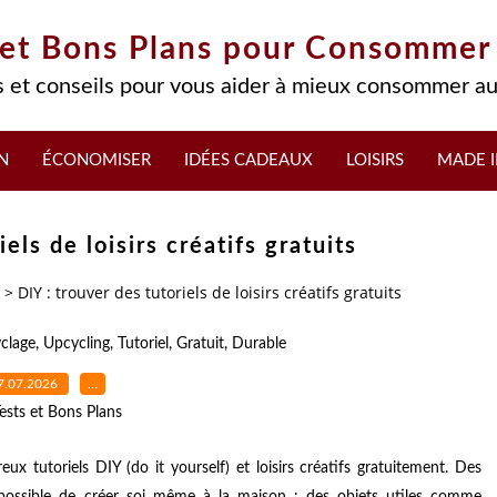
 et Bons Plans pour Consommer
 et conseils pour vous aider à mieux consommer au
N
ÉCONOMISER
IDÉES CADEAUX
LOISIRS
MADE I
els de loisirs créatifs gratuits
>
DIY : trouver des tutoriels de loisirs créatifs gratuits
clage
,
Upcycling
,
Tutoriel
,
Gratuit
,
Durable
7.07.2026
…
ests et Bons Plans
x tutoriels DIY (do it yourself) et loisirs créatifs gratuitement. Des
t possible de créer soi même à la maison : des objets utiles comme