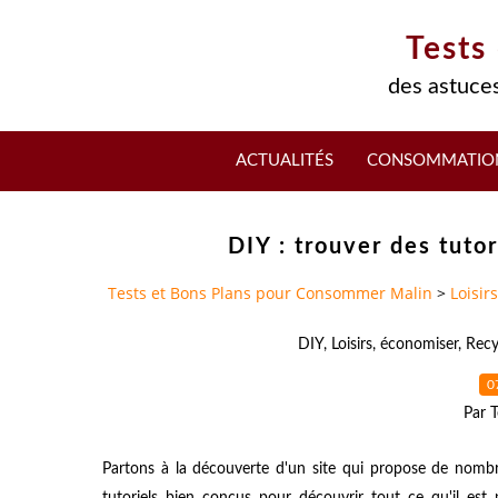
Tests
des astuces
ACTUALITÉS
CONSOMMATIO
DIY : trouver des tutori
Tests et Bons Plans pour Consommer Malin
>
Loisirs
DIY
,
Loisirs
,
économiser
,
Recy
0
Par T
Partons à la découverte d'un site qui propose de nombreu
tutoriels bien conçus pour découvrir tout ce qu'il es