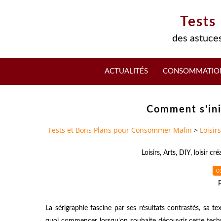
Tests
des astuces
ACTUALITÉS
CONSOMMATIO
Comment s'init
Tests et Bons Plans pour Consommer Malin
>
Loisirs
Loisirs
,
Arts
,
DIY
,
loisir cré
0
La sérigraphie fascine par ses résultats contrastés, sa 
quoi commencer lorsqu'on souhaite découvrir cette techni