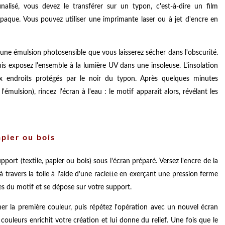
alisé, vous devez le transférer sur un typon, c'est-à-dire un film
opaque. Vous pouvez utiliser une imprimante laser ou à jet d'encre en
d'une émulsion photosensible que vous laisserez sécher dans l'obscurité.
uis exposez l'ensemble à la lumière UV dans une insoleuse. L'insolation
ux endroits protégés par le noir du typon. Après quelques minutes
'émulsion), rincez l'écran à l'eau : le motif apparaît alors, révélant les
apier ou bois
port (textile, papier ou bois) sous l'écran préparé. Versez l'encre de la
 à travers la toile à l'aide d'une raclette en exerçant une pression ferme
es du motif et se dépose sur votre support.
her la première couleur, puis répétez l'opération avec un nouvel écran
ouleurs enrichit votre création et lui donne du relief. Une fois que le