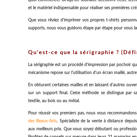
et le matériel indispensable pour réaliser ses premières cr
Que vous rêviez d'imprimer vos propres t-shirts personna
supports, nous vous guidons étape par étape pour vous lanc
Qu'est-ce que la sérigraphie ? (Défi
La sérigraphie est un procédé d'impression par pochoir qui
mécanisme repose sur l'utilisation d'un écran maillé, autre
En obturant certaines mailles et en laissant d'autres ouver
sur un support final. Cette méthode se distingue par sa
textile, au bois ou au métal.
Pour réussir vos premiers pas, nous vous recommandons 
des Beaux-Arts
. Spécialiste de la vente à distance depui
aux meilleurs prix. Que vous soyez débutant ou professi
Profitez de conseils sur mesure dans leurs 21 magasins en