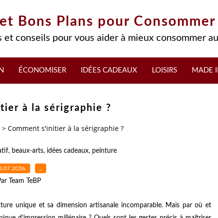
 et Bons Plans pour Consommer
 et conseils pour vous aider à mieux consommer au
N
ÉCONOMISER
IDÉES CADEAUX
LOISIRS
MADE I
ier à la sérigraphie ?
>
Comment s'initier à la sérigraphie ?
atif
,
beaux-arts
,
idées cadeaux
,
peinture
3.07.2026
…
Par Team TeBP
texture unique et sa dimension artisanale incomparable. Mais par où et
que d'impression millénaire ? Quels sont les gestes précis à maîtriser