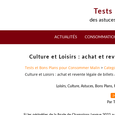
Tests
des astuces
ACTUALITÉS
CONSOMMATIO
Culture et Loisirs : achat et r
Tests et Bons Plans pour Consommer Malin
>
Catego
Culture et Loisirs : achat et revente légale de billet
Loisirs
,
Culture
,
Astuces
,
Bons Plans
,
2
Par T
Si les péripéties de la finale de Champions League 2022 a