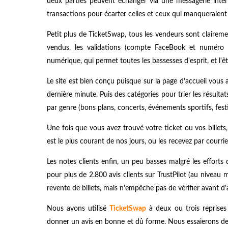
deux parties peuvent échanger via une messagerie inter
transactions pour écarter celles et ceux qui manqueraient 
Petit plus de TicketSwap, tous les vendeurs sont claireme
vendus, les validations (compte FaceBook et numéro de
numérique, qui permet toutes les bassesses d'esprit, et l'
Le site est bien conçu puisque sur la page d'accueil vous a
dernière minute. Puis des catégories pour trier les résultats
par genre (bons plans, concerts, événements sportifs, festiva
Une fois que vous avez trouvé votre ticket ou vos billets, 
est le plus courant de nos jours, ou les recevez par courrier
Les notes clients enfin, un peu basses malgré les effort
pour plus de 2.800 avis clients sur TrustPilot (au niveau m
revente de billets, mais n'empêche pas de vérifier avant d'
Nous avons utilisé
TicketSwap
à deux ou trois reprises
donner un avis en bonne et dû forme. Nous essaierons de