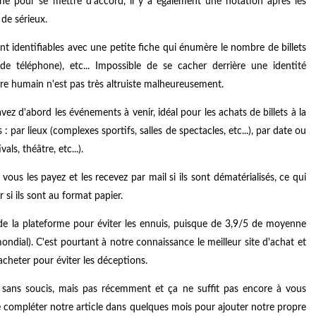
ne pour se mettre d'accord, il y a également une notation après les
de sérieux.
nt identifiables avec une petite fiche qui énumère le nombre de billets
 téléphone), etc... Impossible de se cacher derrière une identité
être humain n'est pas très altruiste malheureusement.
vez d'abord les événements à venir, idéal pour les achats de billets à la
 : par lieux (complexes sportifs, salles de spectacles, etc...), par date ou
ls, théâtre, etc...).
vous les payez et les recevez par mail si ils sont dématérialisés, ce qui
 si ils sont au format papier.
s de la plateforme pour éviter les ennuis, puisque de 3,9/5 de moyenne
ondial). C'est pourtant à notre connaissance le meilleur site d'achat et
acheter pour éviter les déceptions.
 sans soucis, mais pas récemment et ça ne suffit pas encore à vous
 compléter notre article dans quelques mois pour ajouter notre propre