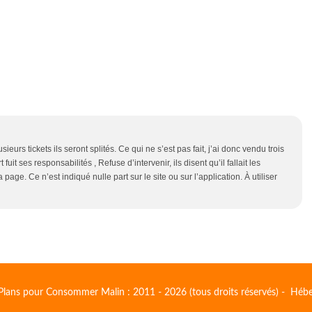
eurs tickets ils seront splités. Ce qui ne s’est pas fait, j’ai donc vendu trois
uit ses responsabilités , Refuse d’intervenir, ils disent qu’il fallait les
page. Ce n’est indiqué nulle part sur le site ou sur l’application. À utiliser
Plans pour Consommer Malin : 2011 - 2026 (tous droits réservés) - Héb