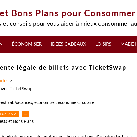
 et Bons Plans pour Consommer
 et conseils pour vous aider à mieux consommer au
N
ÉCONOMISER
IDÉES CADEAUX
LOISIRS
MADE I
evente légale de billets avec TicketSwap
ries
>
s avec TicketSwap
Festival
,
Vacances
,
économiser
,
économie circulaire
4.06.2022
…
ests et Bons Plans
u Stade de France a démontré une chose, c'est que d'acheter des billets