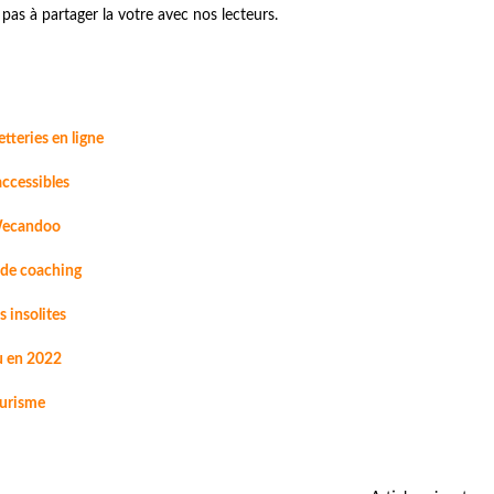
z pas à partager la votre avec nos lecteurs.
etteries en ligne
accessibles
e Wecandoo
s de coaching
s insolites
eu en 2022
Tourisme