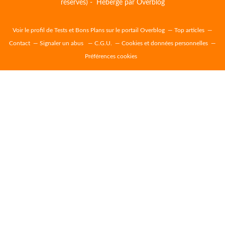
réservés) - Hébergé par
Overblog
Voir le profil de
Tests et Bons Plans
sur le portail Overblog
Top articles
Contact
Signaler un abus
C.G.U.
Cookies et données personnelles
Préférences cookies