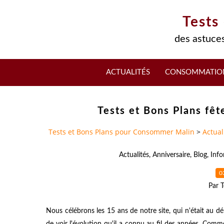
Tests
des astuces
ACTUALITÉS
CONSOMMATIO
Tests et Bons Plans fêt
Tests et Bons Plans pour Consommer Malin
>
Actual
Actualités
,
Anniversaire
,
Blog
,
Info
0
Par T
Nous célébrons les 15 ans de notre site, qui n'était au d
de voir l'évolution qu'il a connu au fil des années. Co