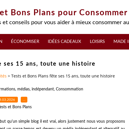
 et Bons Plans pour Consommer
 et conseils pour vous aider à mieux consommer au
N
ÉCONOMISER
IDÉES CADEAUX
LOISIRS
MADE I
e ses 15 ans, toute une histoire
ités
>
Tests et Bons Plans fête ses 15 ans, toute une histoire
rmations
,
médias
,
indépendant
,
Consommation
3.03.2026
…
ests et Bons Plans
ébut qu'un simple blog il est vrai, alors justement nous vous proposons
mment un passe temps est devenu un média indépendant et alternatif au