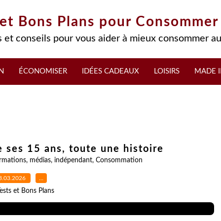
 et Bons Plans pour Consommer
 et conseils pour vous aider à mieux consommer au
N
ÉCONOMISER
IDÉES CADEAUX
LOISIRS
MADE I
e ses 15 ans, toute une histoire
rmations
,
médias
,
indépendant
,
Consommation
3.03.2026
…
ests et Bons Plans