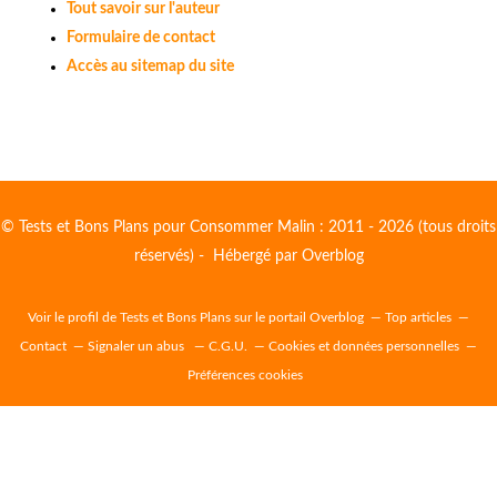
Tout savoir sur l'auteur
Formulaire de contact
Accès au sitemap du site
© Tests et Bons Plans pour Consommer Malin : 2011 - 2026 (tous droits
réservés) - Hébergé par
Overblog
Voir le profil de
Tests et Bons Plans
sur le portail Overblog
Top articles
Contact
Signaler un abus
C.G.U.
Cookies et données personnelles
Préférences cookies