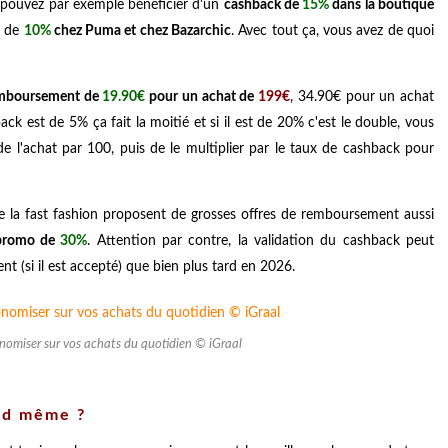
s pouvez par exemple bénéficier d'un
cashback de
15%
dans la boutique
x de
10%
chez Puma et chez Bazarchic
. Avec tout ça, vous avez de quoi
emboursement de
19.90€
pour un achat de
199€
, 34.90€ pour un achat
ck est de 5% ça fait la moitié et si il est de 20% c'est le double, vous
 de l'achat par 100, puis de le multiplier par le taux de cashback pour
e la fast fashion proposent de grosses offres de remboursement aussi
 promo de
30%
. Attention par contre, la validation du cashback peut
 (si il est accepté) que bien plus tard en 2026.
nomiser sur vos achats du quotidien © iGraal
and même ?