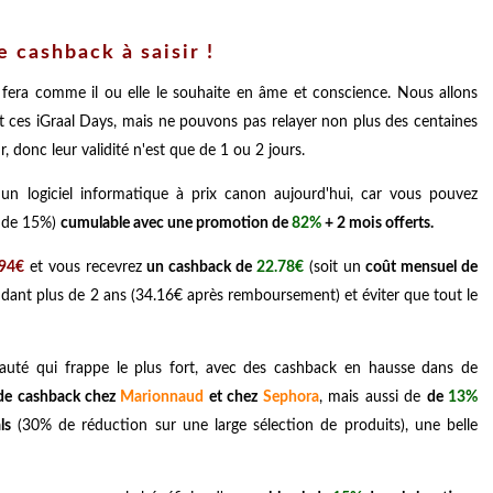
e cashback à saisir !
 fera comme il ou elle le souhaite en âme et conscience. Nous allons
 ces iGraal Days, mais ne pouvons pas relayer non plus des centaines
r, donc leur validité n'est que de 1 ou 2 jours.
un logiciel informatique à prix canon aujourd'hui, car vous pouvez
u de 15%)
cumulable avec une promotion de
82%
+ 2 mois offerts.
.94€
et vous recevrez
un cashback de
22.78€
(soit un
coût mensuel de
nt plus de 2 ans (34.16€ après remboursement) et éviter que tout le
eauté qui frappe le plus fort, avec des cashback en hausse dans de
e cashback chez
Marionnaud
et chez
Sephora
, mais aussi de
de
13%
ls
(30% de réduction sur une large sélection de produits), une belle