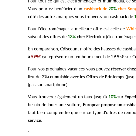
Pour tout ce qui est électroménager et multimédia, ce so
Vous pourrez bénéficier d'un
cashback de
20%
chez Son
côté des autres marques vous trouverez un cashback de
Pour l'électroménager la meilleure offre est celle de
Whir
suivent des offres de
13%
chez Electrolux
(électroménager
En comparaison, Cdiscount n'offre des hausses de cashb
à
599€
ça représente un remboursement de 29.95€ sur Cdi
Pour vos prochaines vacances vous pouvez
réserver che
lieu de 2%)
cumulable avec les Offres de Printemps
(jusqu
(pas sur smartphone).
Vous trouverez également un taux jusqu'à
10%
sur Expedi
besoin de louer une voiture,
Europcar propose un cashb
faut bien comprendre que sur ce type d'offres de rem
service
.