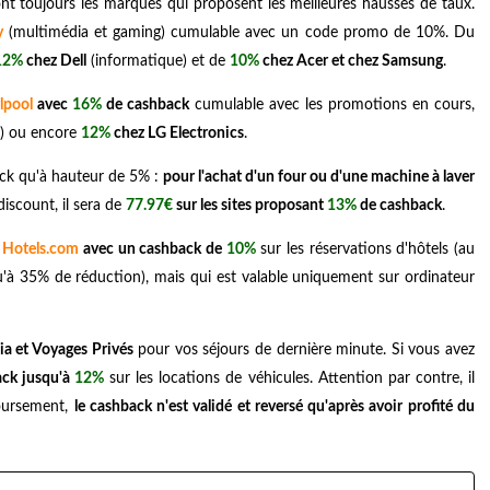
nt toujours les marques qui proposent les meilleures hausses de taux.
y
(multimédia et gaming) cumulable avec un code promo de 10%. Du
12%
chez Dell
(informatique) et de
10%
chez Acer et chez Samsung
.
lpool
avec
16%
de cashback
cumulable avec les promotions en cours,
) ou encore
12%
chez LG Electronics
.
ack qu'à hauteur de 5% :
pour l'achat d'un four ou d'une machine à laver
scount, il sera de
77.97€
sur les sites proposant
13%
de cashback
.
z
Hotels.com
avec un cashback de
10%
sur les réservations d'hôtels (au
'à 35% de réduction), mais qui est valable uniquement sur ordinateur
a et Voyages Privés
pour vos séjours de dernière minute. Si vous avez
ack jusqu'à
12%
sur les locations de véhicules. Attention par contre, il
boursement,
le cashback n'est validé et reversé qu'après avoir profité du