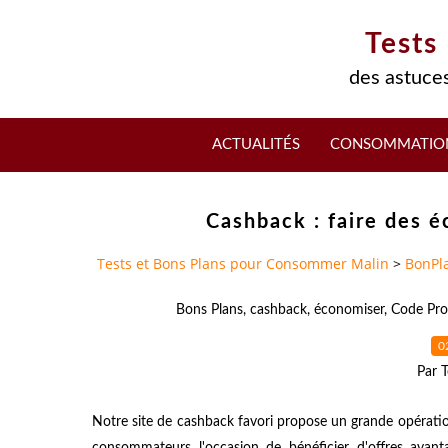
Tests
des astuces
ACTUALITÉS
CONSOMMATIO
Cashback : faire des 
Tests et Bons Plans pour Consommer Malin
>
BonPl
Bons Plans
,
cashback
,
économiser
,
Code Pr
0
Par T
Notre site de cashback favori propose un grande opératio
consommateurs l'occasion de bénéficier d'offres ava