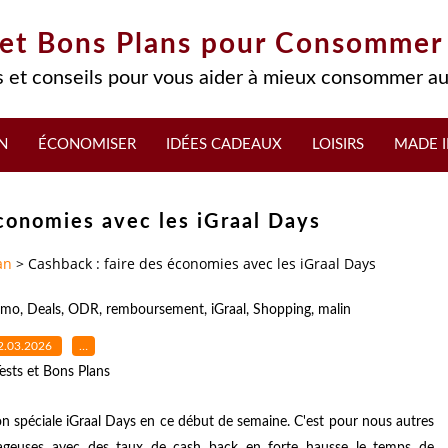
 et Bons Plans pour Consommer
 et conseils pour vous aider à mieux consommer au
N
ÉCONOMISER
IDÉES CADEAUX
LOISIRS
MADE I
économies avec les iGraal Days
an
>
Cashback : faire des économies avec les iGraal Days
omo
,
Deals
,
ODR
,
remboursement
,
iGraal
,
Shopping
,
malin
2.03.2026
…
ests et Bons Plans
n spéciale iGraal Days en ce début de semaine. C'est pour nous autres
ntageuses avec des taux de cash back en forte hausse le temps de