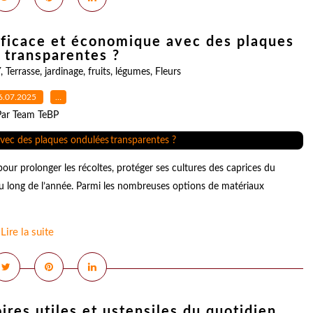
ficace et économique avec des plaques
 transparentes ?
Y
,
Terrasse
,
jardinage
,
fruits
,
légumes
,
Fleurs
6.07.2025
…
Par Team TeBP
 pour prolonger les récoltes, protéger ses cultures des caprices du
au long de l’année. Parmi les nombreuses options de matériaux
Lire la suite
ires utiles et ustensiles du quotidien