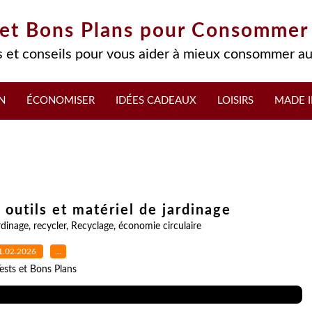
 et Bons Plans pour Consommer
 et conseils pour vous aider à mieux consommer au
N
ÉCONOMISER
IDÉES CADEAUX
LOISIRS
MADE I
 outils et matériel de jardinage
rdinage
,
recycler
,
Recyclage
,
économie circulaire
1.02.2026
…
ests et Bons Plans