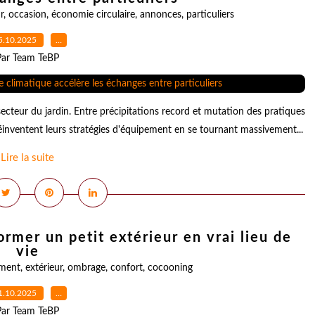
r
,
occasion
,
économie circulaire
,
annonces
,
particuliers
5.10.2025
…
Par Team TeBP
cteur du jardin. Entre précipitations record et mutation des pratiques
éinventent leurs stratégies d'équipement en se tournant massivement...
Lire la suite
ormer un petit extérieur en vrai lieu de
vie
ment
,
extérieur
,
ombrage
,
confort
,
cocooning
1.10.2025
…
Par Team TeBP