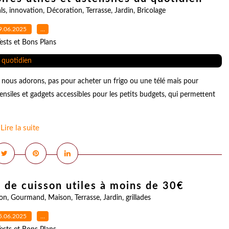
ls
,
innovation
,
Décoration
,
Terrasse
,
Jardin
,
Bricolage
9.06.2025
…
ests et Bons Plans
e nous adorons, pas pour acheter un frigo ou une télé mais pour
ensiles et gadgets accessibles pour les petits budgets, qui permettent
Lire la suite
s de cuisson utiles à moins de 30€
ion
,
Gourmand
,
Maison
,
Terrasse
,
Jardin
,
grillades
5.06.2025
…