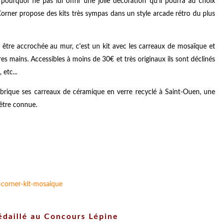
ourquoi ne pas lui offrir une jolie décoration qu'il pourra au choix
 Corner propose des kits très sympas dans un style arcade rétro du plus
à être accrochée au mur, c'est un kit avec les carreaux de mosaïque et
es mains. Accessibles à moins de 30€ et très originaux ils sont déclinés
etc...
fabrique ses carreaux de céramique en verre recyclé à Saint-Ouen, une
 être connue.
médaillé au Concours Lépine