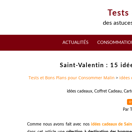
Tests
des astuces
ACTUALITÉS
CONSOMMATIO
Saint-Valentin : 15 id
Tests et Bons Plans pour Consommer Malin
>
idées
idées cadeaux
,
Coffret Cadeau
,
Cart
0
Par T
Comme nous avons fait avec nos
idées cadeaux de Sain
dans cet article une
sélection à destination des homme