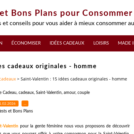
 et Bons Plans pour Consommer
 et conseils pour vous aider à mieux consommer au
N
ÉCONOMISER
IDÉES CADEAUX
LOISIRS
MADE I
ées cadeaux originales - homme
 cadeaux
>
Saint-Valentin : 15 idées cadeaux originales - homme
e Cadeau
,
cadeaux
,
Saint-Valentin
,
amour
,
couple
1.02.2026
…
ests et Bons Plans
t-Valentin
pour la gente féminine nous vous proposons de découvrir
s
que vous pourrez offrir à votre compagnon pour la Saint-Valentin,