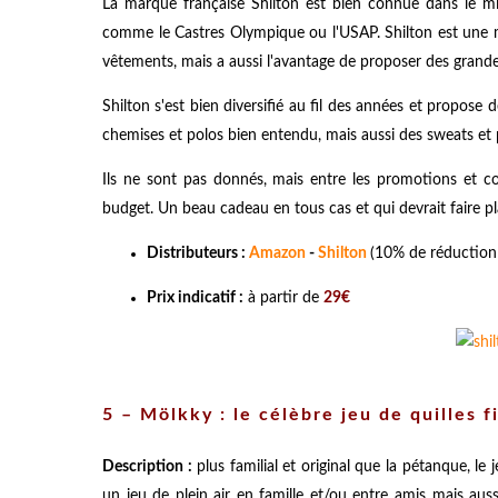
La marque française Shilton est bien connue dans le mil
comme le Castres Olympique ou l'USAP. Shilton est une 
vêtements, mais a aussi l'avantage de proposer des grandes
Shilton s'est bien diversifié au fil des années et propo
chemises et polos bien entendu, mais aussi des sweats et p
Ils ne sont pas donnés, mais entre les promotions et c
budget. Un beau cadeau en tous cas et qui devrait faire pl
Distributeurs :
Amazon
-
Shilton
(10% de réduction
Prix indicatif :
à partir de
29€
5 – Mölkky : le célèbre jeu de quilles f
Description :
plus familial et original que la pétanque, le 
un jeu de plein air en famille et/ou entre amis mais aus