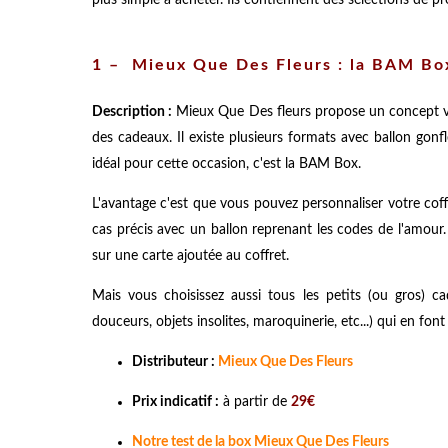
plus simple à acheter. Ils contiennent des sélections de pro
1 –
Mieux Que Des Fleurs : la BAM Box
Description :
Mieux Que Des fleurs propose un concept vra
des cadeaux. Il existe plusieurs formats avec ballon gonfl
idéal pour cette occasion, c'est la BAM Box.
L'avantage c'est que vous pouvez personnaliser votre coffr
cas précis avec un ballon reprenant les codes de l'amour. 
sur une carte ajoutée au coffret.
Mais vous choisissez aussi tous les petits (ou gros) ca
douceurs, objets insolites, maroquinerie, etc...) qui en fon
Distributeur :
Mieux Que Des Fleurs
Prix indicatif :
à partir de
29€
Notre test de la box Mieux Que Des Fleurs