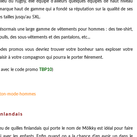
ieu du rugby, elle équipe d'ailleurs quelques équipes de haut niveau
marque haut de gamme qui a fondé sa réputation sur la qualité de ses
 tailles jusqu'au 5XL.
se désormais une large gamme de vêtements pour hommes : des tee-shirt,
ulls, des sous-vêtements et des pantalons, etc...
odes promos vous devriez trouver votre bonheur sans exploser votre
aisir à votre compagnon qui pourra le porter fièrement.
 avec le code promo
TBP10
)
inlandais
jeu de quilles finlandais qui porte le nom de Mölkky est idéal pour faire
si avec les enfants. Enfin quand on a la chance d'en avoir un dans le