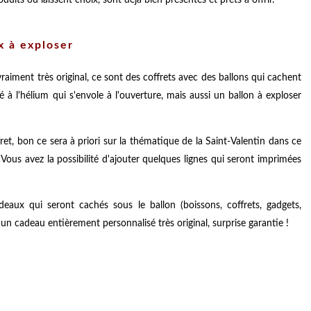
duits ou laissent choix, sont déjà bien présentés et prêts à offrir.
 à exploser
iment très original, ce sont des coffrets avec des ballons qui cachent
é à l'hélium qui s'envole à l'ouverture, mais aussi un ballon à exploser
et, bon ce sera à priori sur la thématique de la Saint-Valentin dans ce
Vous avez la possibilité d'ajouter quelques lignes qui seront imprimées
deaux qui seront cachés sous le ballon (boissons, coffrets, gadgets,
t un cadeau entièrement personnalisé très original, surprise garantie !