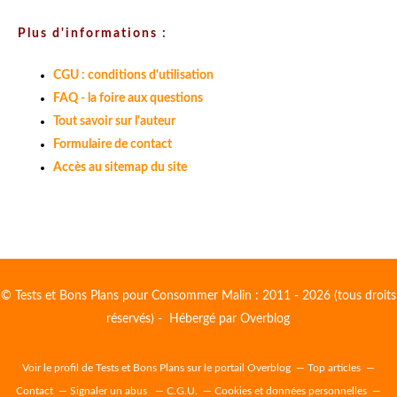
Plus d'informations :
CGU : conditions d'utilisation
FAQ - la foire aux questions
Tout savoir sur l'auteur
Formulaire de contact
Accès au sitemap du site
© Tests et Bons Plans pour Consommer Malin : 2011 - 2026 (tous droits
réservés) - Hébergé par
Overblog
Voir le profil de
Tests et Bons Plans
sur le portail Overblog
Top articles
Contact
Signaler un abus
C.G.U.
Cookies et données personnelles