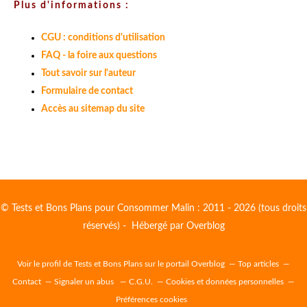
Plus d'informations :
CGU : conditions d'utilisation
FAQ - la foire aux questions
Tout savoir sur l'auteur
Formulaire de contact
Accès au sitemap du site
© Tests et Bons Plans pour Consommer Malin : 2011 - 2026 (tous droits
réservés) - Hébergé par
Overblog
Voir le profil de
Tests et Bons Plans
sur le portail Overblog
Top articles
Contact
Signaler un abus
C.G.U.
Cookies et données personnelles
Préférences cookies