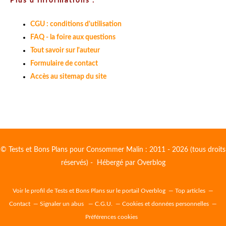
Plus d'informations :
CGU : conditions d'utilisation
FAQ - la foire aux questions
Tout savoir sur l'auteur
Formulaire de contact
Accès au sitemap du site
© Tests et Bons Plans pour Consommer Malin : 2011 - 2026 (tous droits
réservés) - Hébergé par
Overblog
Voir le profil de
Tests et Bons Plans
sur le portail Overblog
Top articles
Contact
Signaler un abus
C.G.U.
Cookies et données personnelles
Préférences cookies