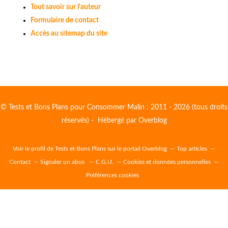
Tout savoir sur l'auteur
Formulaire de contact
Accès au sitemap du site
© Tests et Bons Plans pour Consommer Malin : 2011 - 2026 (tous droits
réservés) - Hébergé par
Overblog
Voir le profil de
Tests et Bons Plans
sur le portail Overblog
Top articles
Contact
Signaler un abus
C.G.U.
Cookies et données personnelles
Préférences cookies