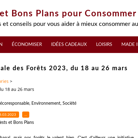
 et Bons Plans pour Consommer
 et conseils pour vous aider à mieux consommer au
N
ÉCONOMISER
IDÉES CADEAUX
LOISIRS
MADE I
onale des Forêts 2023, du 18 au 26 mars
ries
>
 du 18 au 26 mars
écoresponsable
,
Environnement
,
Société
8.03.2023
…
ests et Bons Plans
nal, mais nos forêts le valent bien. C'est d'ailleurs une initiative