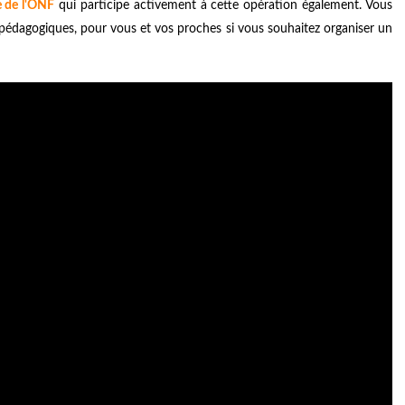
te de l'ONF
qui participe activement à cette opération également. Vous
 pédagogiques, pour vous et vos proches si vous souhaitez organiser un