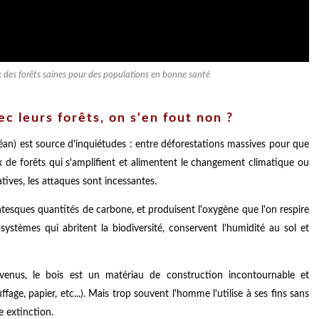
: des forêts saines pour des populations en bonne santé
c leurs forêts, on s'en fout non ?
éan) est source d'inquiétudes : entre déforestations massives pour que
x de forêts qui s'amplifient et alimentent le changement climatique ou
atives, les attaques sont incessantes.
tesques quantités de carbone, et produisent l'oxygène que l'on respire
ystèmes qui abritent la biodiversité, conservent l'humidité au sol et
evenus, le bois est un matériau de construction incontournable et
fage, papier, etc...). Mais trop souvent l'homme l'utilise à ses fins sans
e extinction.