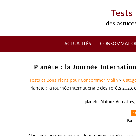
Tests
des astuces
ACTUALITÉS
CONSOMMATIO
Planète : la Journée Internati
Tests et Bons Plans pour Consommer Malin
>
Catego
Planète : la Journée Internationale des Forêts 2023,
planète
,
Nature
,
Actualités
,
1
Par T
Alors oui, une journée qui dure 8 jours ce n'est pas ba