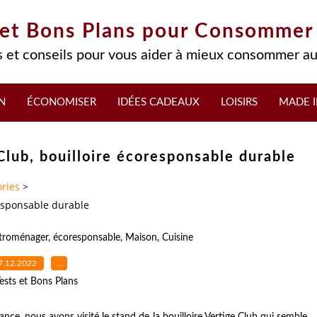
 et Bons Plans pour Consommer
 et conseils pour vous aider à mieux consommer au
N
ÉCONOMISER
IDÉES CADEAUX
LOISIRS
MADE I
Club, bouilloire écoresponsable durable
ries
>
responsable durable
ctroménager
,
écoresponsable
,
Maison
,
Cuisine
7.12.2022
…
ests et Bons Plans
ce, nous avons visité le stand de la bouilloire Vertige Club qui semble