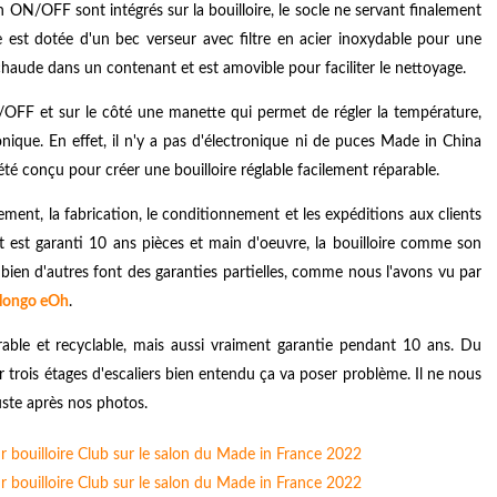
n ON/OFF sont intégrés sur la bouilloire, le socle ne servant finalement
re est dotée d'un bec verseur avec filtre en acier inoxydable pour une
chaude dans un contenant et est amovible pour faciliter le nettoyage.
N/OFF et sur le côté une manette qui permet de régler la température,
ronique. En effet, il n'y a pas d'électronique ni de puces Made in China
té conçu pour créer une bouilloire réglable facilement réparable.
pement, la fabrication, le conditionnement et les expéditions aux clients
ut est garanti 10 ans pièces et main d'oeuvre, la bouilloire comme son
 bien d'autres font des garanties partielles, comme nous l'avons vu par
alongo eOh
.
arable et recyclable, mais aussi vraiment garantie pendant 10 ans. Du
er trois étages d'escaliers bien entendu ça va poser problème. Il ne nous
juste après nos photos.