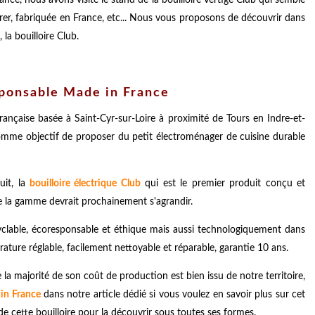
rer, fabriquée en France, etc... Nous vous proposons de découvrir dans
la bouilloire Club.
sponsable Made in France
française basée à Saint-Cyr-sur-Loire à proximité de Tours en Indre-et-
é comme objectif de proposer du petit électroménager de cuisine durable
uit, la
bouilloire électrique Club
qui est le premier produit conçu et
ue la gamme devrait prochainement s'agrandir.
cyclable, écoresponsable et éthique mais aussi technologiquement dans
ature réglable, facilement nettoyable et réparable, garantie 10 ans.
e la majorité de son coût de production est bien issu de notre territoire,
 in France
dans notre article dédié si vous voulez en savoir plus sur cet
de cette bouilloire pour la découvrir sous toutes ses formes.