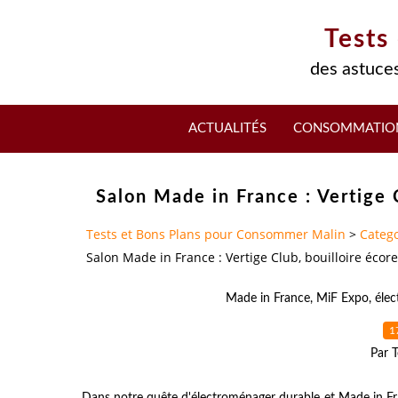
Tests
des astuces
ACTUALITÉS
CONSOMMATIO
Salon Made in France : Vertige 
Tests et Bons Plans pour Consommer Malin
>
Catego
Salon Made in France : Vertige Club, bouilloire éco
Made in France
,
MiF Expo
,
éle
1
Par T
Dans notre quête d'électroménager durable et Made in Fran