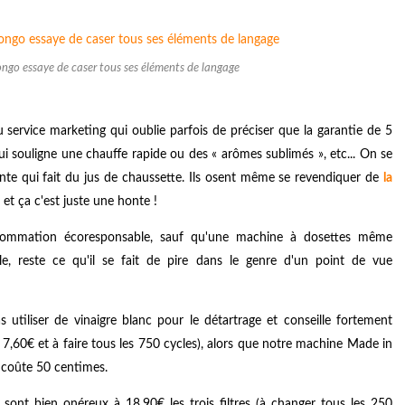
ongo essaye de caser tous ses éléments de langage
 service marketing qui oublie parfois de préciser que la garantie de 5
ui souligne une chauffe rapide ou des « arômes sublimés », etc... On se
nte qui fait du jus de chaussette. Ils osent même se revendiquer de
la
et ça c'est juste une honte !
onsommation écoresponsable, sauf qu'une machine à dosettes même
e, reste ce qu'il se fait de pire dans le genre d'un point de vue
iliser de vinaigre blanc pour le détartrage et conseille fortement
 7,60€ et à faire tous les 750 cycles), alors que notre machine Made in
i coûte 50 centimes.
ui sont bien onéreux à 18,90€ les trois filtres (à changer tous les 250