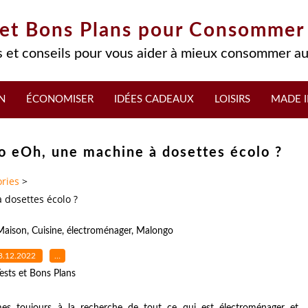
 et Bons Plans pour Consommer
 et conseils pour vous aider à mieux consommer au
N
ÉCONOMISER
IDÉES CADEAUX
LOISIRS
MADE I
o eOh, une machine à dosettes écolo ?
ries
>
 dosettes écolo ?
Maison
,
Cuisine
,
électroménager
,
Malongo
8.12.2022
…
ests et Bons Plans
s toujours à la recherche de tout ce qui est électroménager et