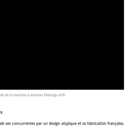
ielle de la machine à dosettes Malongo eOh
rs
e ses concurrentes par un design atypique et sa fabrication française,