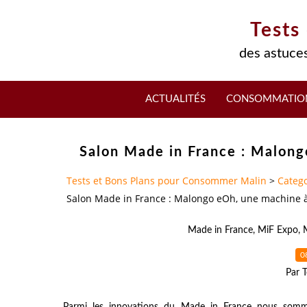
Tests
des astuces
ACTUALITÉS
CONSOMMATIO
Salon Made in France : Malong
Tests et Bons Plans pour Consommer Malin
>
Catego
Salon Made in France : Malongo eOh, une machine à
Made in France
,
MiF Expo
,
0
Par T
Parmi les innovations du Made in France nous somme