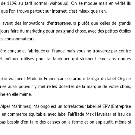
 de 119€ au tarif normal (wahouuu). On se moque mais en vérité ils
que l'on trouve partout sur internet, c'est mieux que rien.
 avant des innovations d'entrepreneurs plutôt que celles de grands
jours faire du marketing pour pas grand chose, avec des petites étoiles
 les consommateurs.
ière conçue et fabriquée en France, mais vous ne trouverez par contre
et métaux utilisés pour la fabriquer qui viennent eux sans doutes
rtie vraiment Made in France car elle arbore le logo du label Origine
vriez aussi pouvoir y mettre les dosettes de la marque de votre choix,
ine en elle même.
(Alpes Maritimes), Malongo est un torréfacteur labellisé EPV (Entreprise
é en commerce équitable, avec label FairTrade Max Havelaar et issu de
, pas besoin d'en faire des caisses on la ferme et on applaudit, même si