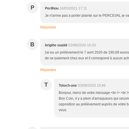
P
Perilhou
16/03/2021 17:11
Je n'arrive pas a porter plainte sur le PERCEVAL je va
Répondre
B
brigitte oualid
03/08/2020 10:33
j'ai eu un prélèvement le 7 avril 2020 de 190,09 euro
de se paiement chez eux et il correspond à aucun ach
Répondre
T
Totoch-one
03/08/2020 10:46
Bonjour, merci de votre message.<br /> <br /
Bon Coin, il y a plein d'arnaqueurs qui oeuvre
opposition au prélèvement auprès de votre b
vous.