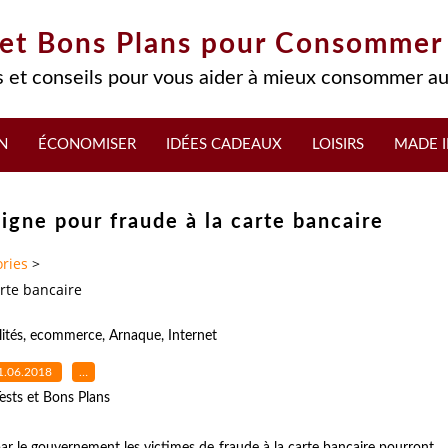
 et Bons Plans pour Consommer
 et conseils pour vous aider à mieux consommer au
N
ÉCONOMISER
IDÉES CADEAUX
LOISIRS
MADE I
ligne pour fraude à la carte bancaire
ries
>
arte bancaire
ités
,
ecommerce
,
Arnaque
,
Internet
1.06.2018
…
ests et Bons Plans
par le gouvernement les victimes de fraude à la carte bancaire pourront