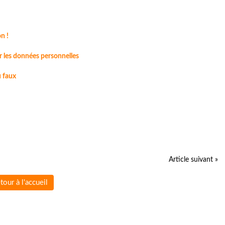
n !
r les données personnelles
u faux
Article suivant »
tour à l'accueil