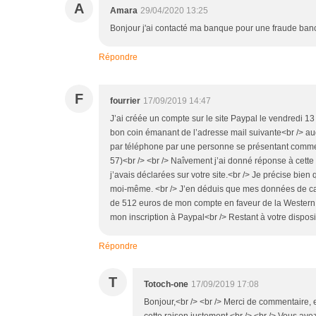
A
Amara
29/04/2020 13:25
Bonjour j'ai contacté ma banque pour une fraude ban
Répondre
F
fourrier
17/09/2019 14:47
J’ai créée un compte sur le site Paypal le vendredi 1
bon coin émanant de l’adresse mail suivante<br /> a
par téléphone par une personne se présentant comme f
57)<br /> <br /> Naîvement j’ai donné réponse à cet
j’avais déclarées sur votre site.<br /> Je précise bi
moi-même. <br /> J’en déduis que mes données de carte o
de 512 euros de mon compte en faveur de la Western Un
mon inscription à Paypal<br /> Restant à votre disposi
Répondre
T
Totoch-one
17/09/2019 17:08
Bonjour,<br /> <br /> Merci de commentaire, 