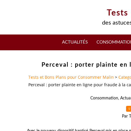
Tests
des astuces
ACTUALITÉS
CONSOMMATIO
Perceval : porter plainte en 
Tests et Bons Plans pour Consommer Malin
>
Catego
Perceval : porter plainte en ligne pour fraude à la c
Consommation
,
Actual
1
Par T
Avec le nouveau dispositif baptisé Perceval mis en place 