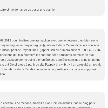
caire et me demande de poser une plainte
3 09 2019 pour finaliser une transaction avec une acheteuse d’un bien sur le
udrey mourgues audreymourgues@outlook.fr<br /> Ce mardi j’ai été contacté
aisant parti de Paypal <br /> ( appel issu du numéro suivant 358 9 42 72 34
te personne qui m’a énuméré les coordonnées bancaires de ma carte que
en que c’est la personne qui m’a énuméré ces données sans que je ne lui donne
nt été piratées à partir du site Paypal<br /> <br /> Il en a résulté un retrait
ion<br /> <br /> J’ai dès ce matin fait opposition à ma carte et supprimé
tion
en effet nous ne mettons jamais Le Bon Coin en avant sur notre blog pour