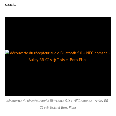
soucis.
découverte du récepteur audio Bluetooth 5.0 + NFC nomade - Aukey BR-
C16 @ Tests et Bons Plans