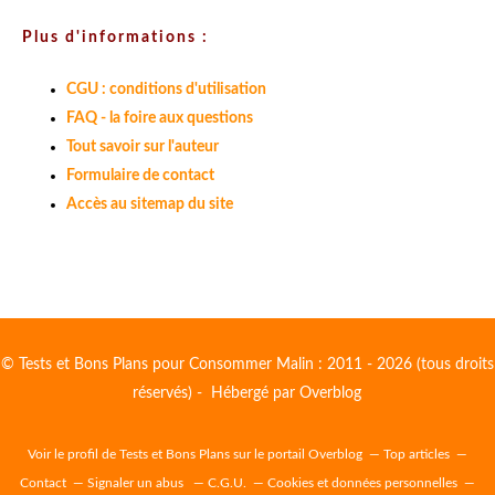
Plus d'informations :
CGU : conditions d'utilisation
FAQ - la foire aux questions
Tout savoir sur l'auteur
Formulaire de contact
Accès au sitemap du site
© Tests et Bons Plans pour Consommer Malin : 2011 - 2026 (tous droits
réservés) - Hébergé par
Overblog
Voir le profil de
Tests et Bons Plans
sur le portail Overblog
Top articles
Contact
Signaler un abus
C.G.U.
Cookies et données personnelles