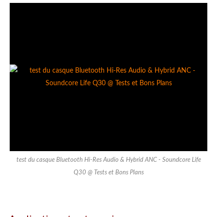
test du casque Bluetooth Hi-Res Audio & Hybrid ANC - Soundcore Life
Q30 @ Tests et Bons Plans