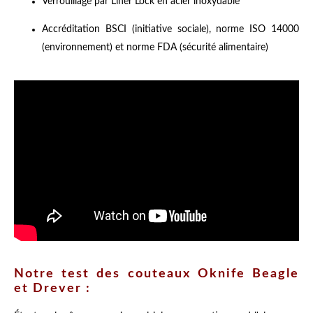
Verrouillage par Liner Lock en acier inoxydable
Accréditation BSCI (initiative sociale), norme ISO 14000
(environnement) et norme FDA (sécurité alimentaire)
Notre test des couteaux Oknife Beagle
et Drever :