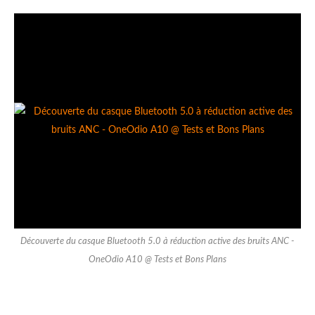
Découverte du casque Bluetooth 5.0 à réduction active des bruits ANC -
OneOdio A10 @ Tests et Bons Plans