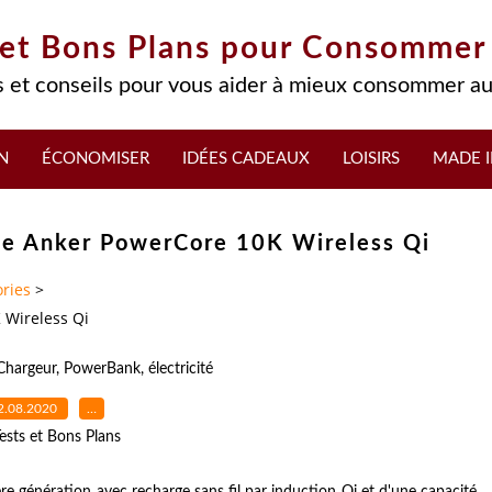
 et Bons Plans pour Consommer
 et conseils pour vous aider à mieux consommer au
N
ÉCONOMISER
IDÉES CADEAUX
LOISIRS
MADE I
ide Anker PowerCore 10K Wireless Qi
ries
>
 Wireless Qi
Chargeur
,
PowerBank
,
électricité
2.08.2020
…
ests et Bons Plans
e génération avec recharge sans fil par induction Qi et d'une capacité