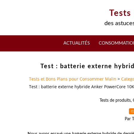
Tests
des astuces
ACTUALITÉS
CONSOMMATIO
Test : batterie externe hybr
Tests et Bons Plans pour Consommer Malin
>
Catego
Test : batterie externe hybride Anker PowerCore 10K
Tests de produits
,
0
Par T
Nous avons essayé une batterie externe hybride de dernièr