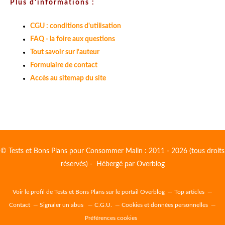
Plus d'informations :
CGU : conditions d'utilisation
FAQ - la foire aux questions
Tout savoir sur l'auteur
Formulaire de contact
Accès au sitemap du site
© Tests et Bons Plans pour Consommer Malin : 2011 - 2026 (tous droits
réservés) - Hébergé par
Overblog
Voir le profil de
Tests et Bons Plans
sur le portail Overblog
Top articles
Contact
Signaler un abus
C.G.U.
Cookies et données personnelles
Préférences cookies