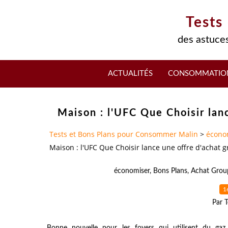
Tests
des astuces
ACTUALITÉS
CONSOMMATIO
Maison : l'UFC Que Choisir lanc
Tests et Bons Plans pour Consommer Malin
>
écono
Maison : l'UFC Que Choisir lance une offre d'achat g
économiser
,
Bons Plans
,
Achat Grou
1
Par T
Bonne nouvelle pour les foyers qui utilisent du gaz 