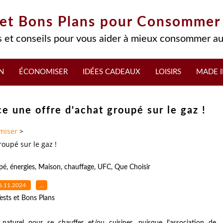
 et Bons Plans pour Consommer
 et conseils pour vous aider à mieux consommer au
N
ÉCONOMISER
IDÉES CADEAUX
LOISIRS
MADE I
e une offre d'achat groupé sur le gaz !
miser
>
roupé sur le gaz !
pé
,
énergies
,
Maison
,
chauffage
,
UFC
,
Que Choisir
6.11.2024
…
ests et Bons Plans
naturel pour se chauffer et/ou cuisiner, puisque l'association de