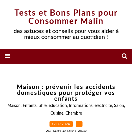
Tests et Bons Plans pour
Consommer Malin
des astuces et conseils pour vous aider à
mieux consommer au quotidien !
Maison : prévenir les accidents
domestiques pour protéger vos
enfants
Maison
,
Enfants
,
utile
,
éducation
,
Informations
,
électricité
,
Salon
,
Cuisine
,
Chambre
17.09.2024
…
Par Tests et Bons Plans