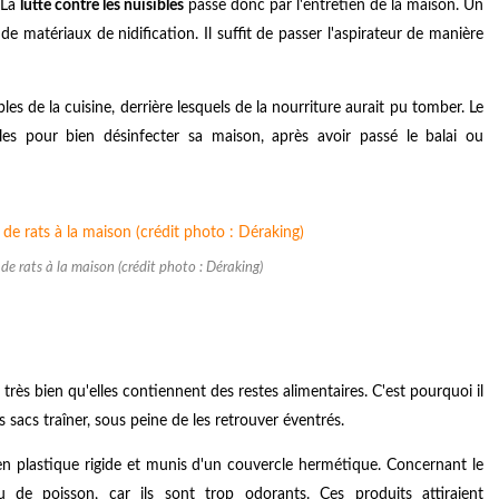
. La
lutte contre les nuisibles
passe donc par l'entretien de la maison. Un
e matériaux de nidification. Il suffit de passer l'aspirateur de manière
les de la cuisine, derrière lesquels de la nourriture aurait pu tomber. Le
bles pour bien désinfecter sa maison, après avoir passé le balai ou
e rats à la maison (crédit photo : Déraking)
très bien qu'elles contiennent des restes alimentaires. C'est pourquoi il
 sacs traîner, sous peine de les retrouver éventrés.
en plastique rigide et munis d'un couvercle hermétique. Concernant le
 de poisson, car ils sont trop odorants. Ces produits attiraient