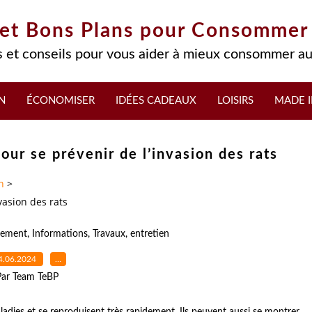
 et Bons Plans pour Consommer
 et conseils pour vous aider à mieux consommer au
N
ÉCONOMISER
IDÉES CADEAUX
LOISIRS
MADE I
our se prévenir de l’invasion des rats
n
>
vasion des rats
gement
,
Informations
,
Travaux
,
entretien
4.06.2024
…
Par Team TeBP
ladies et se reproduisent très rapidement. Ils peuvent aussi se montrer