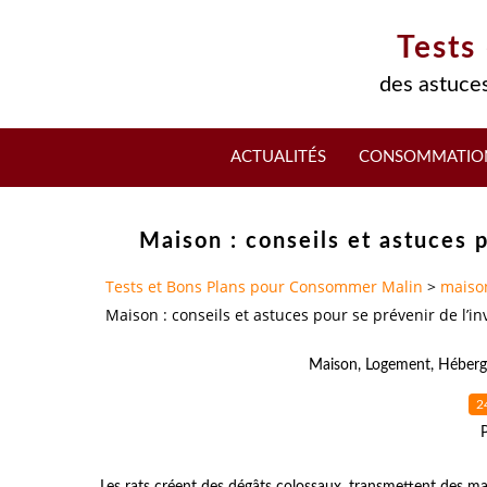
Tests
des astuces
ACTUALITÉS
CONSOMMATIO
Maison : conseils et astuces p
Tests et Bons Plans pour Consommer Malin
>
maiso
Maison : conseils et astuces pour se prévenir de l’in
Maison
,
Logement
,
Héber
2
Les rats créent des dégâts colossaux, transmettent des ma