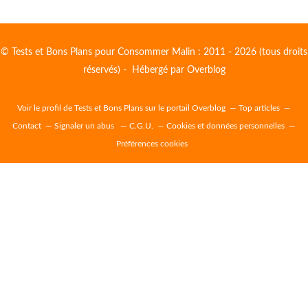
© Tests et Bons Plans pour Consommer Malin : 2011 - 2026 (tous droits
réservés) - Hébergé par
Overblog
Voir le profil de
Tests et Bons Plans
sur le portail Overblog
Top articles
Contact
Signaler un abus
C.G.U.
Cookies et données personnelles
Préférences cookies