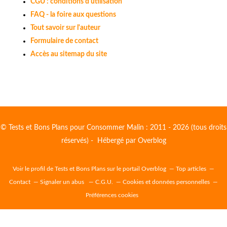
CGU : conditions d'utilisation
FAQ - la foire aux questions
Tout savoir sur l'auteur
Formulaire de contact
Accès au sitemap du site
© Tests et Bons Plans pour Consommer Malin : 2011 - 2026 (tous droits
réservés) - Hébergé par
Overblog
Voir le profil de
Tests et Bons Plans
sur le portail Overblog
Top articles
Contact
Signaler un abus
C.G.U.
Cookies et données personnelles
Préférences cookies