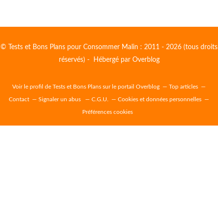
© Tests et Bons Plans pour Consommer Malin : 2011 - 2026 (tous droits
réservés) - Hébergé par
Overblog
Voir le profil de
Tests et Bons Plans
sur le portail Overblog
Top articles
Contact
Signaler un abus
C.G.U.
Cookies et données personnelles
Préférences cookies