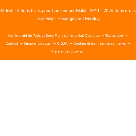
© Tests et Bons Plans pour Consommer Malin : 2011 - 2026 (tous droits
réservés) - Hébergé par
Overblog
Voir le profil de
Tests et Bons Plans
sur le portail Overblog
Top articles
Contact
Signaler un abus
C.G.U.
Cookies et données personnelles
Préférences cookies