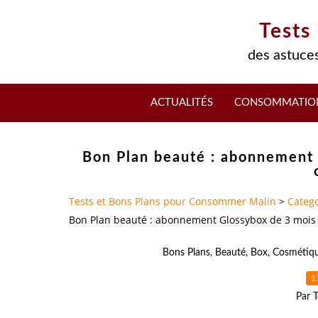
Tests
des astuces
ACTUALITÉS
CONSOMMATIO
Bon Plan beauté : abonnement 
Tests et Bons Plans pour Consommer Malin
>
Catego
Bon Plan beauté : abonnement Glossybox de 3 mois à 
Bons Plans
,
Beauté
,
Box
,
Cosmétiq
1
Par T