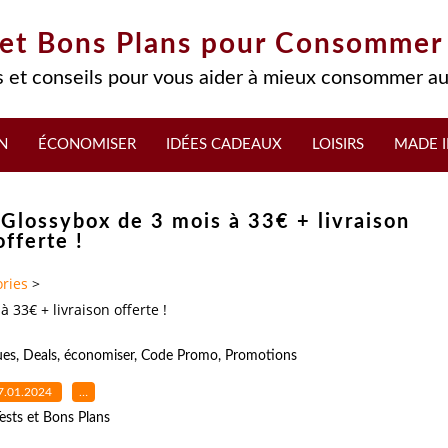
 et Bons Plans pour Consommer
 et conseils pour vous aider à mieux consommer au
N
ÉCONOMISER
IDÉES CADEAUX
LOISIRS
MADE I
Glossybox de 3 mois à 33€ + livraison
offerte !
ries
>
33€ + livraison offerte !
ues
,
Deals
,
économiser
,
Code Promo
,
Promotions
7.01.2024
…
ests et Bons Plans