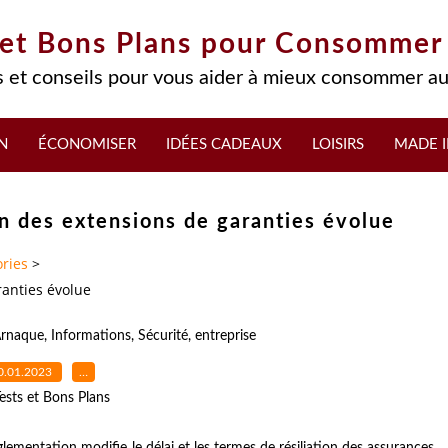
 et Bons Plans pour Consommer
 et conseils pour vous aider à mieux consommer au
N
ÉCONOMISER
IDÉES CADEAUX
LOISIRS
MADE I
ion des extensions de garanties évolue
ries
>
ranties évolue
rnaque
,
Informations
,
Sécurité
,
entreprise
0.01.2023
…
ests et Bons Plans
mentation modifie le délai et les termes de résiliation des assurances