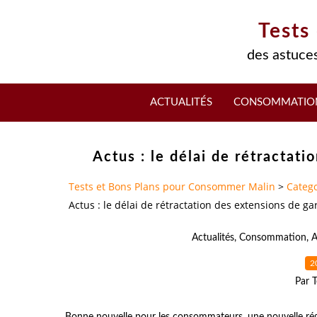
Tests
des astuces
ACTUALITÉS
CONSOMMATIO
Actus : le délai de rétractat
Tests et Bons Plans pour Consommer Malin
>
Catego
Actus : le délai de rétractation des extensions de ga
Actualités
,
Consommation
,
A
2
Par T
Bonne nouvelle pour les consommateurs, une nouvelle régle