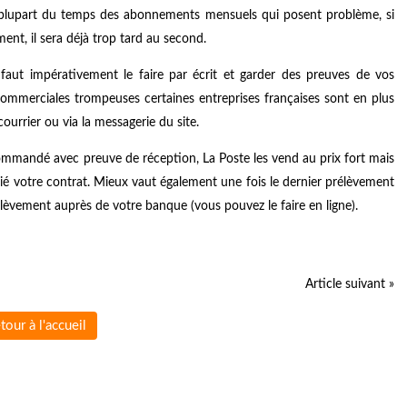
la plupart du temps des abonnements mensuels qui posent problème, si
nt, il sera déjà trop tard au second.
l faut impérativement le faire par écrit et garder des preuves de vos
commerciales trompeuses certaines entreprises françaises sont en plus
courrier ou via la messagerie du site.
ommandé avec preuve de réception, La Poste les vend au prix fort mais
ilié votre contrat. Mieux vaut également une fois le dernier prélèvement
èvement auprès de votre banque (vous pouvez le faire en ligne).
Article suivant »
tour à l'accueil