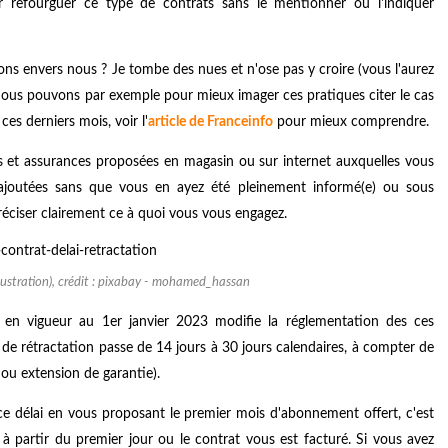
 refourguer ce type de contrats sans le mentionner ou l'indiquer
ons envers nous ? Je tombe des nues et n'ose pas y croire (vous l'aurez
. Nous pouvons par exemple pour mieux imager ces pratiques citer le cas
 ces derniers mois, voir
l'
article de Franceinfo
pour mieux comprendre.
es et assurances proposées en magasin ou sur internet auxquelles vous
 ajoutées sans que vous en ayez été pleinement informé(e) ou sous
réciser clairement ce à quoi vous vous engagez.
illustration), crédit : pixabay - mohamed_hassan
 en vigueur au 1er janvier 2023 modifie la réglementation des ces
l de rétractation passe de 14 jours à 30 jours calendaires, à compter de
ou extension de garantie).
 ce délai en vous proposant le premier mois d'abonnement offert, c'est
 à partir du premier jour ou le contrat vous est facturé. Si vous avez