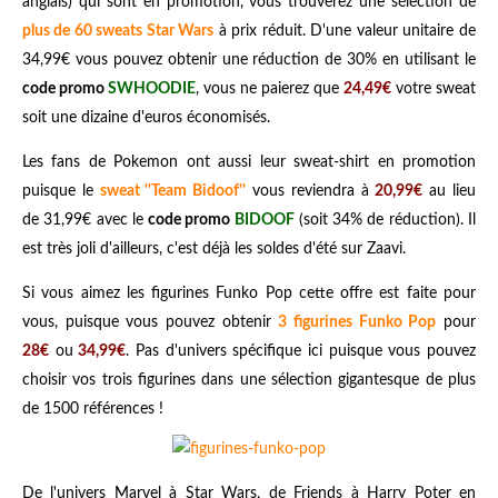
anglais) qui sont en promotion, vous trouverez une sélection de
plus de 60 sweats Star Wars
à prix réduit. D'une valeur unitaire de
34,99€ vous pouvez obtenir une réduction de 30% en utilisant le
code promo
SWHOODIE
, vous ne paierez que
24,49€
votre sweat
soit une dizaine d'euros économisés.
Les fans de Pokemon ont aussi leur sweat-shirt en promotion
puisque le
sweat ''Team Bidoof''
vous reviendra à
20,99€
au lieu
de 31,99€ avec le
code promo
BIDOOF
(soit 34% de réduction). Il
est très joli d'ailleurs, c'est déjà les soldes d'été sur Zaavi.
Si vous aimez les figurines Funko Pop cette offre est faite pour
vous, puisque vous pouvez obtenir
3 figurines Funko Pop
pour
28€
ou
34,99€
. Pas d'univers spécifique ici puisque vous pouvez
choisir vos trois figurines dans une sélection gigantesque de plus
de 1500 références !
De l'univers Marvel à Star Wars, de Friends à Harry Poter en