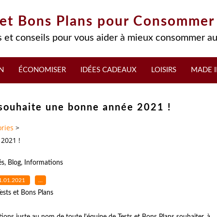
 et Bons Plans pour Consommer
 et conseils pour vous aider à mieux consommer au
N
ÉCONOMISER
IDÉES CADEAUX
LOISIRS
MADE I
 souhaite une bonne année 2021 !
ries
>
2021 !
és
,
Blog
,
Informations
1.01.2021
…
ests et Bons Plans
ions juste au nom de toute l'équipe de Tests et Bons Plans souhaiter, à