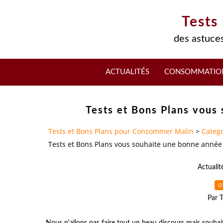
Tests
des astuces
ACTUALITÉS
CONSOMMATIO
Tests et Bons Plans vous
Tests et Bons Plans pour Consommer Malin
>
Catego
Tests et Bons Plans vous souhaite une bonne année 
Actualit
0
Par T
Nous n'allons pas faire tout un beau discours mais souhait