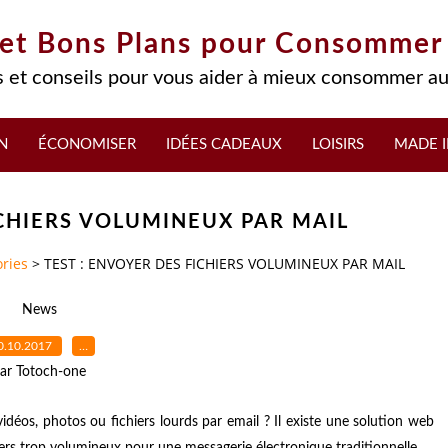
 et Bons Plans pour Consommer
 et conseils pour vous aider à mieux consommer au
N
ÉCONOMISER
IDÉES CADEAUX
LOISIRS
MADE I
ICHIERS VOLUMINEUX PAR MAIL
ries
>
TEST : ENVOYER DES FICHIERS VOLUMINEUX PAR MAIL
News
0.10.2017
…
ar Totoch-one
déos, photos ou fichiers lourds par email ? Il existe une solution web
chiers trop volumineux pour une messagerie électronique traditionnelle.