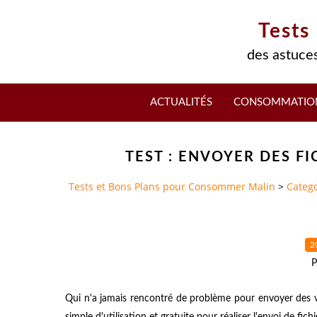
Tests
des astuces
ACTUALITÉS
CONSOMMATIO
TEST : ENVOYER DES F
Tests et Bons Plans pour Consommer Malin
>
Catego
2
P
Qui n'a jamais rencontré de problème pour envoyer des vi
simple d'utilisation et gratuite pour réaliser l'envoi de fi