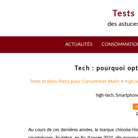
Tests
des astuces
ACTUALITÉS
CONSOMMATIO
Tech : pourquoi op
Tests et Bons Plans pour Consommer Malin
>
high-t
high-tech
,
Smartphon
1
Au cours de ces dernières années, la marque chinoise H
smartphones. Toutefois, en fin d’année 2024, elle annon