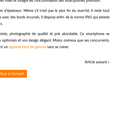
e en main et intègre les fonctionnalités des smartphones premium.
’épaisseur. Même s’il n’est pas le plus fin du marché, il reste tout
avec des bords incurvés. Il dispose enfin de la norme IP65 qui atteste
s.
nte, photographie de qualité et prix abordable. Ce smartphone se
o optimisés et son design élégant. Moins onéreux que ses concurrents,
ent un
appareil haut de gamme
sans se ruiner.
Article suivant »
tour à l'accueil