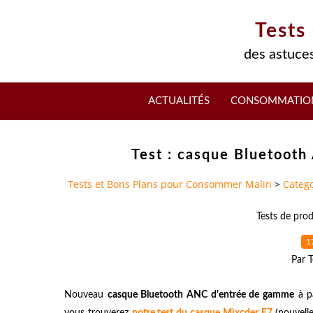
Tests
des astuces
ACTUALITÉS
CONSOMMATIO
Test : casque Bluetooth
Tests et Bons Plans pour Consommer Malin
>
Catego
Tests de prod
1
Par T
Nouveau
casque Bluetooth ANC d'entrée de gamme
à pa
vous trouverez
notre test du casque Mixcder E7
(nouvelle