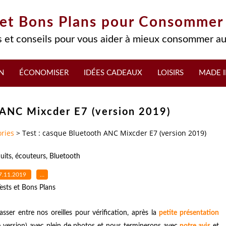
 et Bons Plans pour Consommer
 et conseils pour vous aider à mieux consommer au
N
ÉCONOMISER
IDÉES CADEAUX
LOISIRS
MADE I
 ANC Mixcder E7 (version 2019)
ries
>
Test : casque Bluetooth ANC Mixcder E7 (version 2019)
uits
,
écouteurs
,
Bluetooth
7.11.2019
…
ests et Bons Plans
sser entre nos oreilles pour vérification, après la
petite présentation
 version) avec plein de photos et nous terminerons avec
notre avis
et