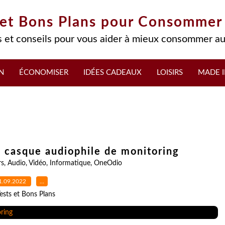
 et Bons Plans pour Consommer
 et conseils pour vous aider à mieux consommer au
N
ÉCONOMISER
IDÉES CADEAUX
LOISIRS
MADE I
 casque audiophile de monitoring
rs
,
Audio
,
Vidéo
,
Informatique
,
OneOdio
1.09.2022
…
ests et Bons Plans