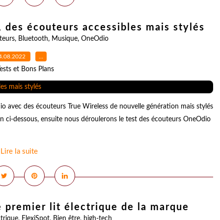
 des écouteurs accessibles mais stylés
teurs
,
Bluetooth
,
Musique
,
OneOdio
4.08.2022
…
ests et Bons Plans
avec des écouteurs True Wireless de nouvelle génération mais stylés
on ci-dessous, ensuite nous déroulerons le test des écouteurs OneOdio
Lire la suite
 premier lit électrique de la marque
ctrique
,
FlexiSpot
,
Bien être
,
high-tech