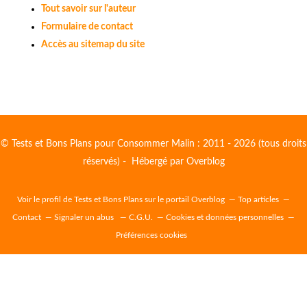
Tout savoir sur l'auteur
Formulaire de contact
Accès au sitemap du site
© Tests et Bons Plans pour Consommer Malin : 2011 - 2026 (tous droits
réservés) - Hébergé par
Overblog
Voir le profil de
Tests et Bons Plans
sur le portail Overblog
Top articles
Contact
Signaler un abus
C.G.U.
Cookies et données personnelles
Préférences cookies