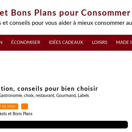
 et Bons Plans pour Consommer
 et conseils pour vous aider à mieux consommer au
N
ÉCONOMISER
IDÉES CADEAUX
LOISIRS
MADE I
tion, conseils pour bien choisir
Gastronomie
,
choix
,
restaurant
,
Gourmand
,
Labels
7.02.2026
…
ests et Bons Plans