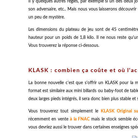
Il y quelques autres règles, par exemple si un des deux j
son adversaire, etc.. Mais nous vous laisserons découvri
un peu de mystère.
Les dimensions du plateau de jeu sont de 45 centimètre
hauteur pour un poids de 1,8 kilo. Il ne nous reste qu'une
Vous trouverez la réponse ci-dessous.
KLASK : combien ça coûte et où l'ac
La bonne nouvelle c'est que s'offrir un KLASK pour la m
format est similaire aux mini billards ou baby-foot de tabl
deux larges pieds intégrés, il sera donc bien plus stable et
Vous trouverez tout simplement le
KLASK Original s
récemment en vente
à la FNAC
mais le stock semble éco
vous devriez aussi le trouver dans certaines enseignes spéci