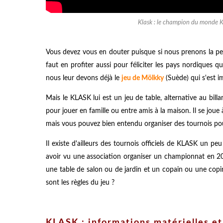
Klask : le champion du monde Kev
Vous devez vous en douter puisque si nous prenons la peine
faut en profiter aussi pour féliciter les pays nordiques 
nous leur devons déjà le
jeu de Mölkky
(Suède) qui s'est 
Mais le KLASK lui est un jeu de table, alternative au bill
pour jouer en famille ou entre amis à la maison. Il se joue
mais vous pouvez bien entendu organiser des tournois pour
Il existe d'ailleurs des tournois officiels de KLASK un 
avoir vu une association organiser un championnat en 201
une table de salon ou de jardin et un copain ou une copin
sont les règles du jeu ?
KLASK : informations matérielles et