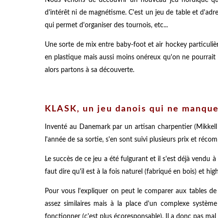
d'intérêt ni de magnétisme. C'est un jeu de table et d'adre
qui permet d'organiser des tournois, etc...
Une sorte de mix entre baby-foot et air hockey particuliè
en plastique mais aussi moins onéreux qu'on ne pourrait 
alors partons à sa découverte.
KLASK, un jeu danois qui ne manque
Inventé au Danemark par un artisan charpentier (Mikkell
l'année de sa sortie, s'en sont suivi plusieurs prix et réc
Le succès de ce jeu a été fulgurant et il s'est déjà vendu 
faut dire qu'il est à la fois naturel (fabriqué en bois) et h
Pour vous l'expliquer on peut le comparer aux tables de 
assez similaires mais à la place d'un complexe système
fonctionner (c'est plus écoresponsable). Il a donc pas mal d