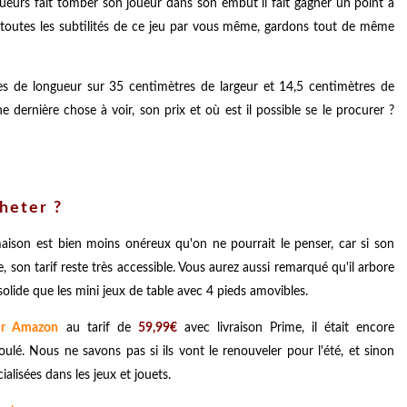
oueurs fait tomber son joueur dans son embut il fait gagner un point à
r toutes les subtilités de ce jeu par vous même, gardons tout de même
s de longueur sur 35 centimètres de largeur et 14,5 centimètres de
 dernière chose à voir, son prix et où est il possible se le procurer ?
heter ?
aison est bien moins onéreux qu'on ne pourrait le penser, car si son
e, son tarif reste très accessible. Vous aurez aussi remarqué qu'il arbore
 solide que les mini jeux de table avec 4 pieds amovibles.
ur Amazon
au tarif de
59,99€
avec livraison Prime, il était encore
ulé. Nous ne savons pas si ils vont le renouveler pour l'été, et sinon
alisées dans les jeux et jouets.