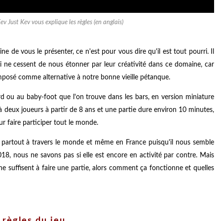
 Just Kev vous explique les règles (en anglais)
 de vous le présenter, ce n'est pour vous dire qu'il est tout pourri. Il
qui ne cessent de nous étonner par leur créativité dans ce domaine, car
imposé comme alternative à notre bonne vieille pétanque.
ard ou au baby-foot que l'on trouve dans les bars, en version miniature
 à deux joueurs à partir de 8 ans et une partie dure environ 10 minutes,
 faire participer tout le monde.
peu partout à travers le monde et même en France puisqu'il nous semble
8, nous ne savons pas si elle est encore en activité par contre. Mais
e suffisent à faire une partie, alors comment ça fonctionne et quelles
 règles du jeu