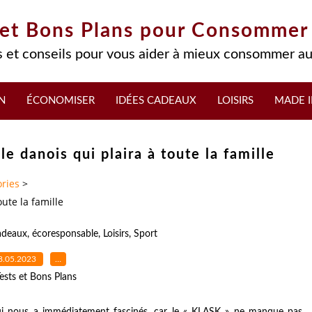
 et Bons Plans pour Consommer
 et conseils pour vous aider à mieux consommer au
N
ÉCONOMISER
IDÉES CADEAUX
LOISIRS
MADE I
e danois qui plaira à toute la famille
ries
>
ute la famille
adeaux
,
écoresponsable
,
Loisirs
,
Sport
8.05.2023
…
ests et Bons Plans
i nous a immédiatement fascinés, car le « KLASK » ne manque pas