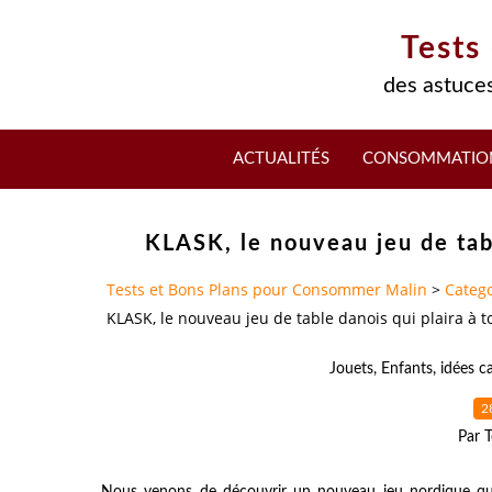
Tests
des astuces
ACTUALITÉS
CONSOMMATIO
KLASK, le nouveau jeu de tabl
Tests et Bons Plans pour Consommer Malin
>
Catego
KLASK, le nouveau jeu de table danois qui plaira à to
Jouets
,
Enfants
,
idées c
2
Par T
Nous venons de découvrir un nouveau jeu nordique qu