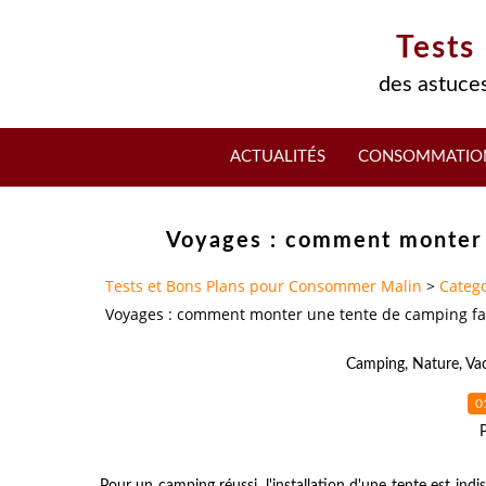
Tests
des astuces
ACTUALITÉS
CONSOMMATIO
Voyages : comment monter 
Tests et Bons Plans pour Consommer Malin
>
Catego
Voyages : comment monter une tente de camping fa
Camping
,
Nature
,
Va
0
Pour un camping réussi, l'installation d'une tente est i