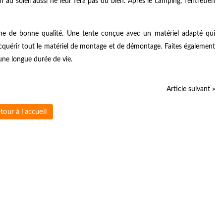
n au soleil aussi ne leur fera pas du bien. Après le camping, l'entretien
une de bonne qualité. Une tente conçue avec un matériel adapté qui
cquérir tout le matériel de montage et de démontage. Faites également
une longue durée de vie.
Article suivant »
tour à l'accueil