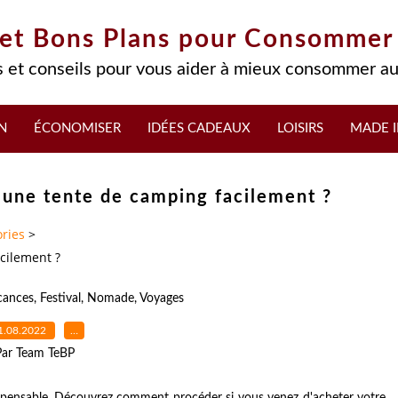
 et Bons Plans pour Consommer
 et conseils pour vous aider à mieux consommer au
N
ÉCONOMISER
IDÉES CADEAUX
LOISIRS
MADE I
une tente de camping facilement ?
ries
>
cilement ?
cances
,
Festival
,
Nomade
,
Voyages
1.08.2022
…
Par Team TeBP
ndispensable. Découvrez comment procéder si vous venez d'acheter votre